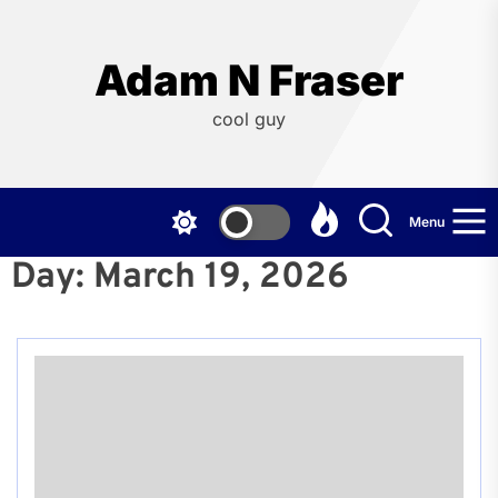
Skip
to
the
Adam N Fraser
content
cool guy
Menu
Day:
March 19, 2026