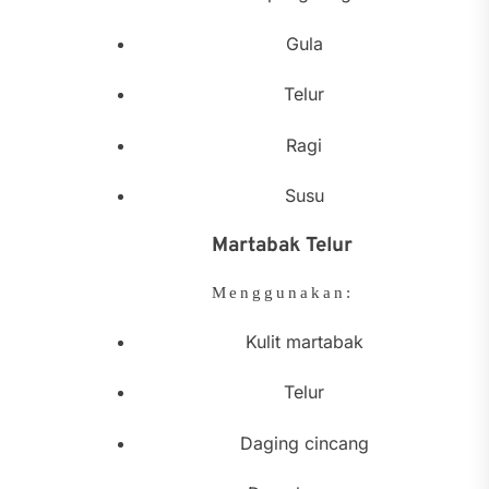
Gula
Telur
Ragi
Susu
Martabak Telur
Menggunakan:
Kulit martabak
Telur
Daging cincang