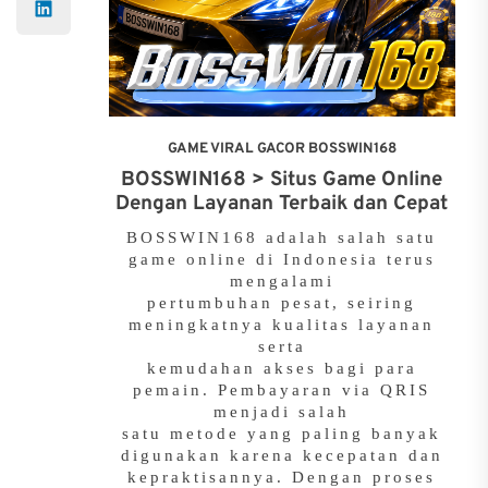
GAME VIRAL GACOR BOSSWIN168
BOSSWIN168 > Situs Game Online
Dengan Layanan Terbaik dan Cepat
BOSSWIN168 adalah salah satu
game online di Indonesia terus
mengalami
pertumbuhan pesat, seiring
meningkatnya kualitas layanan
serta
kemudahan akses bagi para
pemain. Pembayaran via QRIS
menjadi salah
satu metode yang paling banyak
digunakan karena kecepatan dan
kepraktisannya. Dengan proses