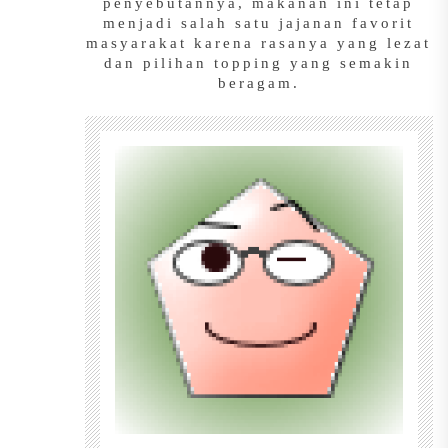
penyebutannya, makanan ini tetap
menjadi salah satu jajanan favorit
masyarakat karena rasanya yang lezat
dan pilihan topping yang semakin
beragam.