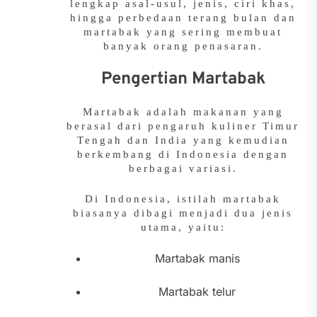
lengkap asal-usul, jenis, ciri khas,
hingga perbedaan terang bulan dan
martabak yang sering membuat
banyak orang penasaran.
Pengertian Martabak
Martabak adalah makanan yang
berasal dari pengaruh kuliner Timur
Tengah dan India yang kemudian
berkembang di Indonesia dengan
berbagai variasi.
Di Indonesia, istilah martabak
biasanya dibagi menjadi dua jenis
utama, yaitu:
Martabak manis
Martabak telur