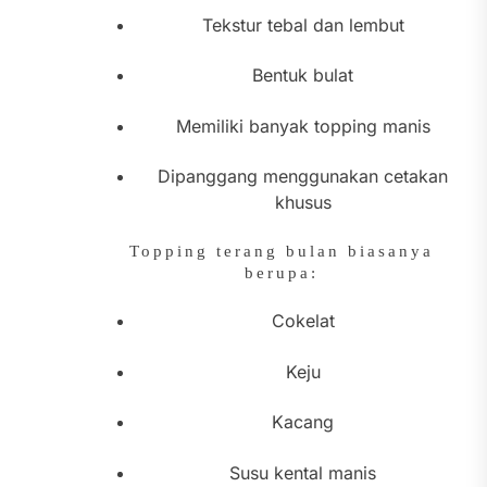
Tekstur tebal dan lembut
Bentuk bulat
Memiliki banyak topping manis
Dipanggang menggunakan cetakan
khusus
Topping terang bulan biasanya
berupa:
Cokelat
Keju
Kacang
Susu kental manis