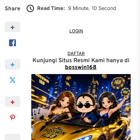
Read Time:
9 Minute, 10 Second
Share
LOGIN
DAFTAR
Kunjungi Situs Resmi Kami hanya di
bosswin168