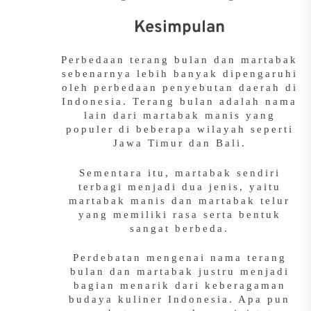
Kesimpulan
Perbedaan terang bulan dan martabak
sebenarnya lebih banyak dipengaruhi
oleh perbedaan penyebutan daerah di
Indonesia. Terang bulan adalah nama
lain dari martabak manis yang
populer di beberapa wilayah seperti
Jawa Timur dan Bali.
Sementara itu, martabak sendiri
terbagi menjadi dua jenis, yaitu
martabak manis dan martabak telur
yang memiliki rasa serta bentuk
sangat berbeda.
Perdebatan mengenai nama terang
bulan dan martabak justru menjadi
bagian menarik dari keberagaman
budaya kuliner Indonesia. Apa pun