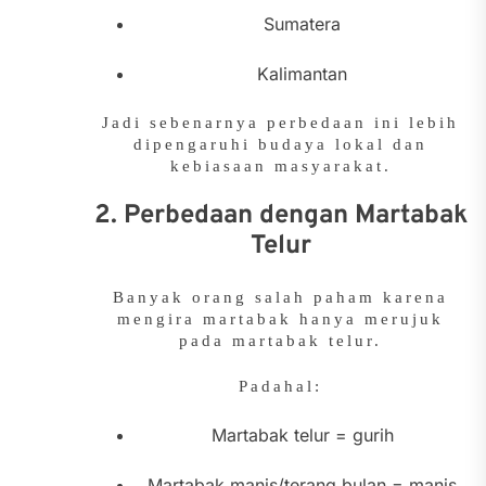
Sumatera
Kalimantan
Jadi sebenarnya perbedaan ini lebih
dipengaruhi budaya lokal dan
kebiasaan masyarakat.
2. Perbedaan dengan Martabak
Telur
Banyak orang salah paham karena
mengira martabak hanya merujuk
pada martabak telur.
Padahal:
Martabak telur = gurih
Martabak manis/terang bulan = manis