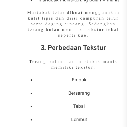
Martabak telur dibuat menggunakan
kulit tipis dan diisi campuran telur
serta daging cincang. Sedangkan
terang bulan memiliki tekstur tebal
seperti kue.
3. Perbedaan Tekstur
Terang bulan atau martabak manis
memiliki tekstur:
Empuk
Bersarang
Tebal
Lembut