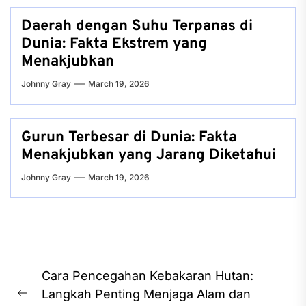
Daerah dengan Suhu Terpanas di
Dunia: Fakta Ekstrem yang
Menakjubkan
Johnny Gray
March 19, 2026
Gurun Terbesar di Dunia: Fakta
Menakjubkan yang Jarang Diketahui
Johnny Gray
March 19, 2026
Post
Cara Pencegahan Kebakaran Hutan:
navigation
Langkah Penting Menjaga Alam dan
Previous