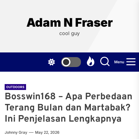
Skip
to
the
Adam N Fraser
content
cool guy
Menu
OUTDOORS
Bosswin168 – Apa Perbedaan
Terang Bulan dan Martabak?
Ini Penjelasan Lengkapnya
Johnny Gray
May 22, 2026