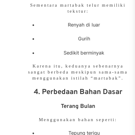
Sementara martabak telur memiliki
tekstur:
Renyah di luar
Gurih
Sedikit berminyak
Karena itu, keduanya sebenarnya
sangat berbeda meskipun sama-sama
menggunakan istilah “martabak”.
4. Perbedaan Bahan Dasar
Terang Bulan
Menggunakan bahan seperti:
Tepung terigu