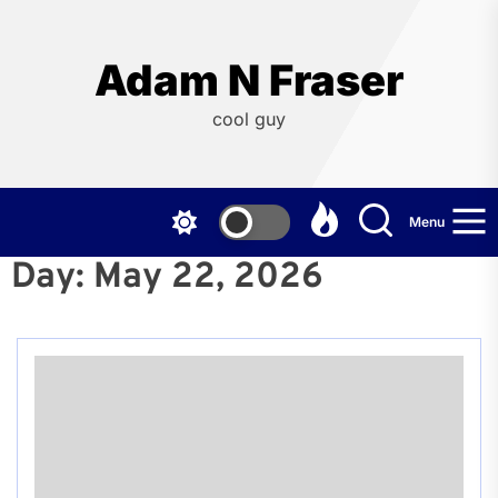
Skip
to
the
Adam N Fraser
content
cool guy
Menu
Day:
May 22, 2026