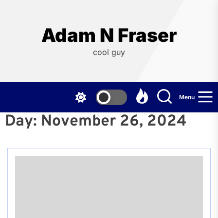
Skip
to
the
Adam N Fraser
content
cool guy
Menu
Day:
November 26, 2024