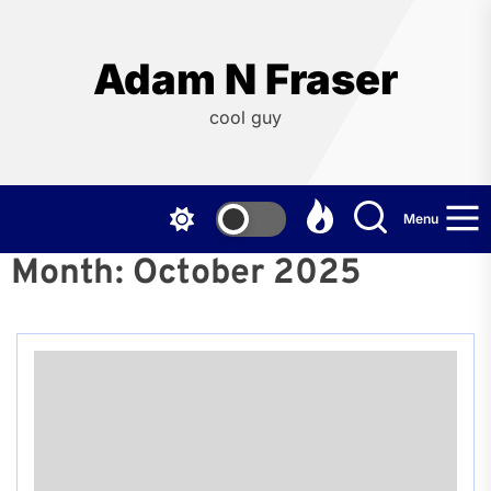
Skip
to
the
Adam N Fraser
content
cool guy
Menu
Month:
October 2025